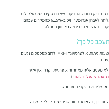
רמת דיוק גבוהה. הבדיקה משלבת סקירה של מולקולות
קטנות בדם, חלבונים, הורמונים ובינה מלאכותית. הבדיקה הצליחה לאבחן אנדומטריוזיס ב-61.5% מהמקרים שבהם
קה – זהו שינוי פרדיגמה באבחון המחלה
.
השיטה הנפוצה היום לאבחון רשמי של אנדומטריוזיס היא באמצעות ניתוח. אולטרסאונד ו-MRI לרוב מפספסים נגעים
נים.
לא מפנים אליה מאחר והיא פרטית, יקרה ואין אליה
מאמר שהעלינו לאתר
).
 עבורך, זה אומר פחות שנים של כאב ללא מענה
.