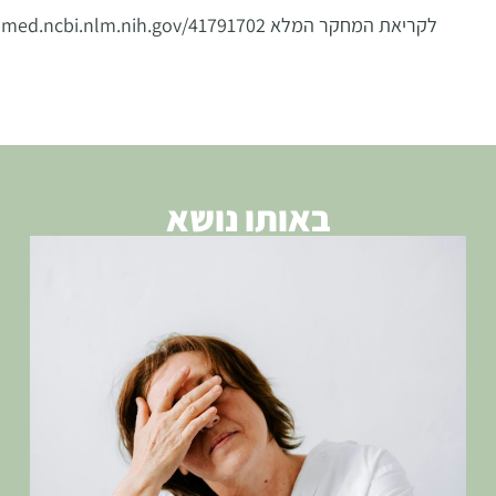
לקריאת המחקר המלא http://pubmed.ncbi.nlm.nih.gov/41791702/
באותו נושא